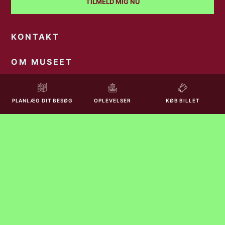
TILMELD MIG NU
KONTAKT
OM MUSEET
LEDIGE STILLINGER
PLANLÆG DIT BESØG
OPLEVELSER
KØB BILLET
PRESSE
PRIVATLIVS- OG COOKIEPOLITIK