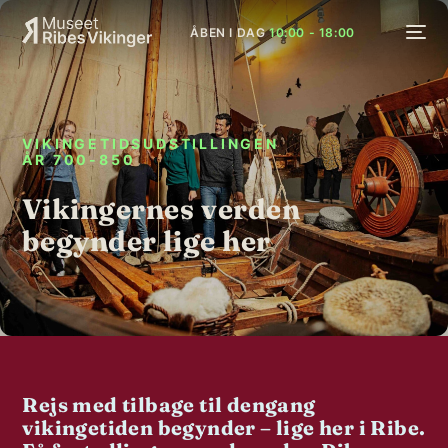
ÅBEN I DAG
10:00 - 18:00
VIKINGETIDSUDSTILLINGEN
ÅR 700-850
Vikingernes verden
begynder lige her
Rejs med tilbage til dengang
vikingetiden begynder – lige her i Ribe.