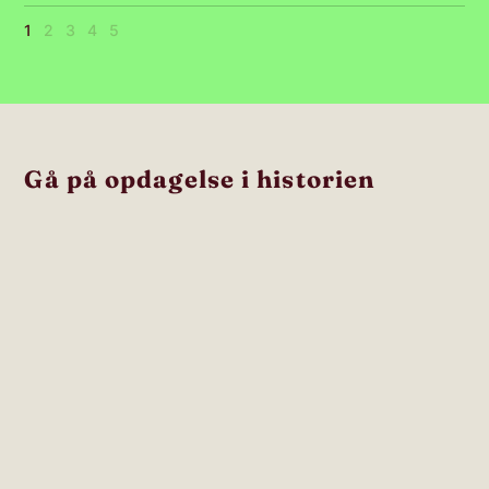
1
2
3
4
5
Gå på opdagelse i historien
FAST
FOR BØRN
FOR BØRN
UDSTILLING
Middelalder
Riberødder –
Dagmar &
børnenes
Valdemar
vikingeby